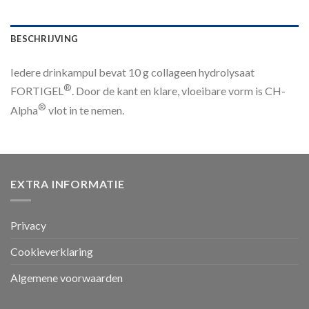
BESCHRIJVING
Iedere drinkampul bevat 10 g collageen hydrolysaat
®
FORTIGEL
. Door de kant en klare, vloeibare vorm is CH-
®
Alpha
vlot in te nemen.
EXTRA INFORMATIE
Privacy
Cookieverklaring
Algemene voorwaarden