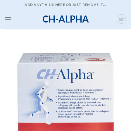
Skip
ADD ANYTHING HERE OR JUST REMOVE IT...
to
CH-ALPHA
content